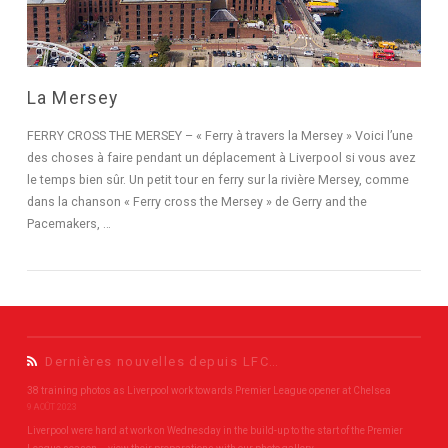
La Mersey
FERRY CROSS THE MERSEY – « Ferry à travers la Mersey » Voici l’une
des choses à faire pendant un déplacement à Liverpool si vous avez
le temps bien sûr. Un petit tour en ferry sur la rivière Mersey, comme
dans la chanson « Ferry cross the Mersey » de Gerry and the
Pacemakers, …
Dernières nouvelles depuis LFC…
38 training photos as Liverpool work towards Premier League opener at Chelsea
9 AOÛT 2023
Liverpool were hard at work on Wednesday in the build-up to the start of the Premier