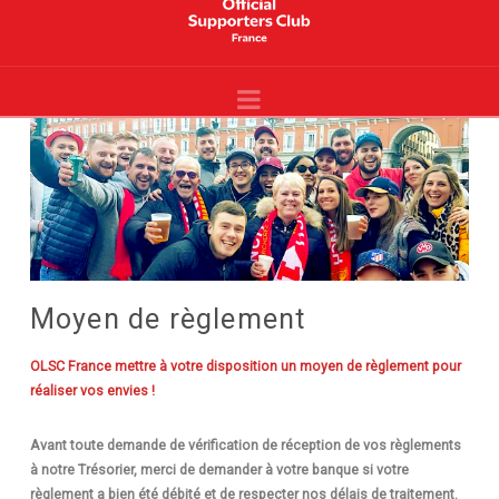
Liverpool
France
Navigation
-
Site
Officiel
-
YNWA
Moyen de règlement
OLSC France mettre à votre disposition un moyen de règlement pour
réaliser vos envies !
Avant toute demande de vérification de réception de vos règlements
à notre Trésorier, merci de demander à votre banque si votre
règlement a bien été débité et
de respecter nos délais de traitement.