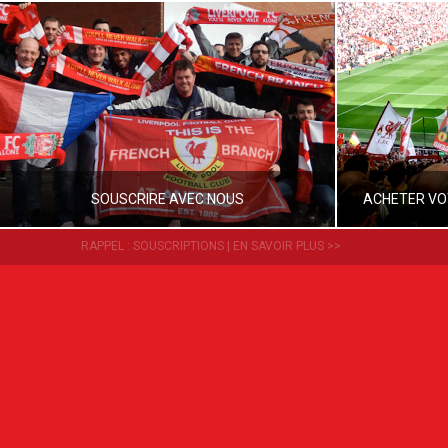
SOUSCRIRE AVEC NOUS
ACHETER VO
RAPPEL : SOUSCRIPTIONS |
EN SAVOIR PLUS >>
OLSC
ANT
France
OLSC FRANCE
MAI 31, 2020
-