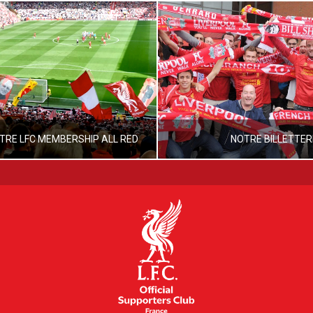
TRE LFC MEMBERSHIP ALL RED
NOTRE BILLETTER
ANT
BUGSY
LIVERPOOL FC
OLSC FRANCE
MAI 5, 2020
SEPTEMBRE 24, 20