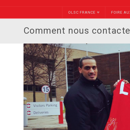
Liverpool
OLSC FRANCE
FOIRE AU
France
Comment nous contacte
-
Site
Officiel
-
YNWA