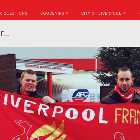
X QUESTIONS
SOUVENIRS
CITY OF LIVERPOOL
r…