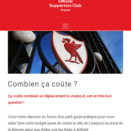
Liverpool
France
Navigation
-
Site
Officiel
-
YNWA
Combien ça coûte ?
Ça coûte combien un déplacement à Liverpool, est un très bon
question !
Voici notre réponse en forme d’un petit guide pratique pour vous
aider faire votre budget avant de visiter la ville de Liverpool au bord de
la Mersey ainsi que d’aller voir les Reds
à Anfield
.