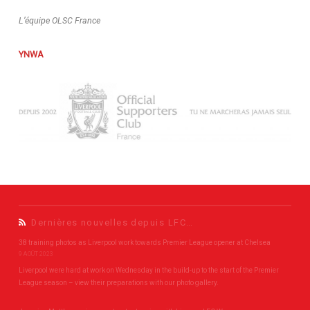
L’équipe OLSC France
YNWA
Dernières nouvelles depuis LFC…
38 training photos as Liverpool work towards Premier League opener at Chelsea
9 AOÛT 2023
Liverpool were hard at work on Wednesday in the build-up to the start of the Premier
League season – view their preparations with our photo gallery.