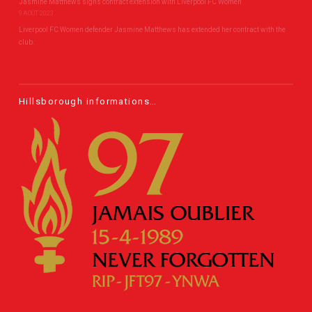
Jasmine Matthews signs contract extension with Liverpool FC Women
9 AOÛT 2023
Liverpool FC Women defender Jasmine Matthews has extended her contract with the
club.
Hillsborough informations…