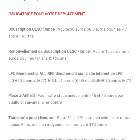
OBLIGATOIRE POUR VOTRE DEPLACEMENT
Souscription OLSC France :
Adulte 30 euros ou 5 euros pour les -17
ans & +65 ans
Renouvellement de Souscription OLSC France :
Adulte 15 euros ou 5
euros pour les -17 ans & +65 ans
LFC Membership ALL RED directement sur le site internet de LFC :
LIGHT 32 euros (£27), FULL 51 euros (£43) ou JUNIOR 25 euros (£21)
Place à Anfield :
Pour notre stade unique, entre 15 et 75 euros par
adulte et suivante la rencontre
Transports pour Liverpool :
Entre 50 et 150 euros en avion aller-retour
depuis Paris, mais en moyenne c’est souvent 115 euros
Logements par personne :
Hôtel confort 2 nuits, environ 105 euros