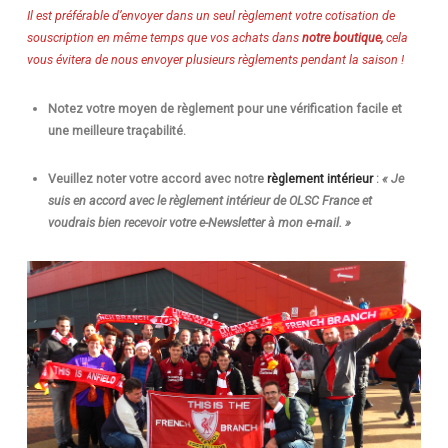
Il est préférable d’envoyer
dans un seul règlement
votre cotisation de
souscription en même temps que vos achats dans
notre boutique,
cela
vous évitera de nous envoyer plusieurs règlements pendant la saison !
Notez votre moyen de règlement pour une vérification facile et
une meilleure traçabilité.
Veuillez noter votre accord avec notre
règlement intérieur
:
« Je
suis en accord avec le règlement intérieur de OLSC France et
voudrais bien recevoir votre e-Newsletter à mon e-mail. »