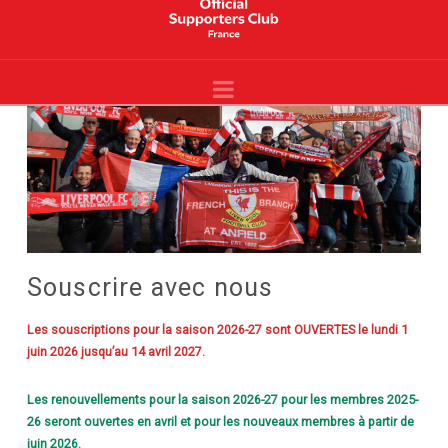
Liverpool
France
Navigation
-
Site
Officiel
-
YNWA
Souscrire avec nous
Les souscriptions pour la saison
2026-27 sont
OUVERTES le lundi 1
juin 2026 jusqu’au 14 avril 2027.
Les renouvellements pour la saison 2026-27 pour les membres 2025-
26 seront ouvertes en avril et pour les nouveaux membres à partir de
juin 2026.