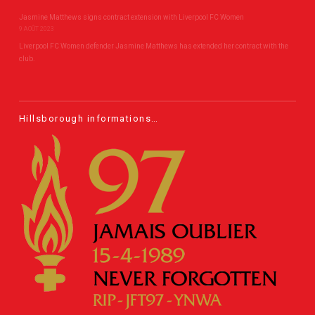
Jasmine Matthews signs contract extension with Liverpool FC Women
9 AOÛT 2023
Liverpool FC Women defender Jasmine Matthews has extended her contract with the
club.
Hillsborough informations…