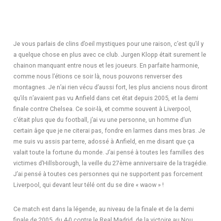
Je vous parlais de clins d’oeil mystiques pour une raison, c’est qu’il y
a quelque chose en plus avec ce club. Jurgen Klopp était surement le
chainon manquant entre nous et les joueurs. En parfaite harmonie,
comme nous l’étions ce soir là, nous pouvons renverser des
montagnes. Je n’ai rien vécu d’aussi fort, les plus anciens nous diront
qu’ils n’avaient pas vu Anfield dans cet état depuis 2005, et la demi
finale contre Chelsea. Ce soir-là, et comme souvent à Liverpool,
c’était plus que du football, j’ai vu une personne, un homme d’un
certain âge que je ne citerai pas, fondre en larmes dans mes bras. Je
me suis vu assis par terre, adossé à Anfield, en me disant que ça
valait toute la fortune du monde. J’ai pensé à toutes les familles des
victimes d’Hillsborough, la veille du 27ème anniversaire de la tragédie.
J’ai pensé à toutes ces personnes qui ne supportent pas forcement
Liverpool, qui devant leur télé ont du se dire « waow » !
Ce match est dans la légende, au niveau de la finale et de la demi
finale de 2005, du 4-0 contre le Real Madrid, de la victoire au Nou