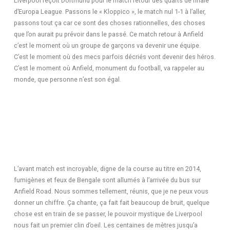
Liverpool reçoit Dortmund pour le match retour des quarts de finale
d’Europa League. Passons le « Kloppico », le match nul 1-1 à l’aller,
passons tout ça car ce sont des choses rationnelles, des choses
que l’on aurait pu prévoir dans le passé. Ce match retour à Anfield
c’est le moment où un groupe de garçons va devenir une équipe.
C’est le moment où des mecs parfois décriés vont devenir des héros.
C’est le moment où Anfield, monument du football, va rappeler au
monde, que personne n’est son égal.
L’avant match est incroyable, digne de la course au titre en 2014,
fumigènes et feux de Bengale sont allumés à l’arrivée du bus sur
Anfield Road. Nous sommes tellement, réunis, que je ne peux vous
donner un chiffre. Ça chante, ça fait fait beaucoup de bruit, quelque
chose est en train de se passer, le pouvoir mystique de Liverpool
nous fait un premier clin d’oeil. Les centaines de mètres jusqu’a