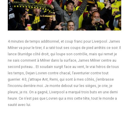
4 minutes de temps additionnel, et coup franc pour Liverpool. James
Milner va pour le tirer, il a raté tout ses coups de pied arrêtés ce soir. Il
lance Sturridge côté droit, qui loupe son contrôle, mais qui remet je
ne sais comment à Milner dans la surface, James Milner centre au
second poteau… Et soudain surgit face au vent, le vrai héros de tous
les temps, Dejan Lovren contre chacal, l’aventurier contre tout
guerrier. 4-3, j’attrape Ant, Remi, qui sont à mes côtés, j’embrasse
l’inconnu derrière moi. Je monte debout sur les sièges, je crie, je
pleure, je ris. On a gagné, Liverpool a marqué trois buts en une demi
heure. Ce n’est pas que Lovren qui a mis cette tête, tout le monde a
sauté avec lui.