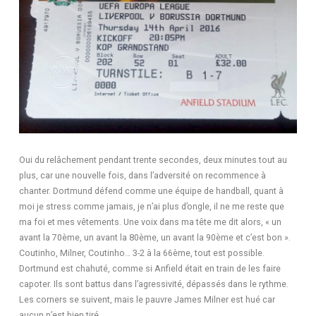
Oui du relâchement pendant trente secondes, deux minutes tout au
plus, car une nouvelle fois, dans l’adversité on recommence à
chanter. Dortmund défend comme une équipe de handball, quant à
moi je stress comme jamais, je n’ai plus d’ongle, il ne me reste que
ma foi et mes vêtements. Une voix dans ma tête me dit alors, « un
avant la 70ème, un avant la 80ème, un avant la 90ème et c’est bon ».
Coutinho, Milner, Coutinho… 3-2 à la 66ème, tout est possible.
Dortmund est chahuté, comme si Anfield était en train de les faire
capoter. Ils sont battus dans l’agressivité, dépassés dans le rythme.
Les corners se suivent, mais le pauvre James Milner est hué car
aucun n’est bien tiré.