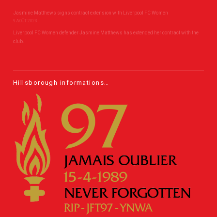
Jasmine Matthews signs contract extension with Liverpool FC Women
9 AOÛT 2023
Liverpool FC Women defender Jasmine Matthews has extended her contract with the
club.
Hillsborough informations…