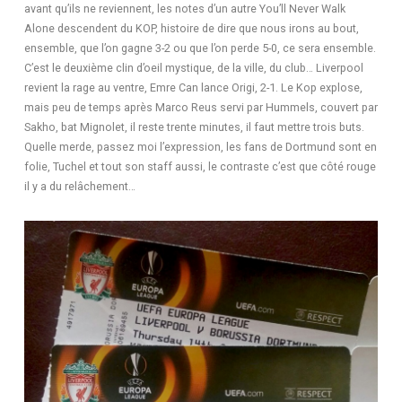
avant qu’ils ne reviennent, les notes d’un autre You’ll Never Walk
Alone descendent du KOP, histoire de dire que nous irons au bout,
ensemble, que l’on gagne 3-2 ou que l’on perde 5-0, ce sera ensemble.
C’est le deuxième clin d’oeil mystique, de la ville, du club… Liverpool
revient la rage au ventre, Emre Can lance Origi, 2-1. Le Kop explose,
mais peu de temps après Marco Reus servi par Hummels, couvert par
Sakho, bat Mignolet, il reste trente minutes, il faut mettre trois buts.
Quelle merde, passez moi l’expression, les fans de Dortmund sont en
folie, Tuchel et tout son staff aussi, le contraste c’est que côté rouge
il y a du relâchement…