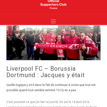
Liverpool
France
Navigation
-
Site
Officiel
-
YNWA
Liverpool FC – Borussia
Dortmund : Jacques y était
Quelle logique y a-t-il dans le fait de continuer à croire que tout est
possible quand tout semble terminé ? Il n’y en a pas.
C’est pourtant ce que j’ai fait ce jour-là. On est le 14 Avril 2016,