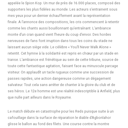
appelée le Spion Kop. Un mur de près de 16.000 places, composé des
supporters les plus fidèles au monde. Les acteurs s’entrainent sous
mes yeux pour un dernier échauffement avant la représentation
finale. A l’annonce des compositions, les cris commencent à retentir
comme les chants aussi bouillonnant qu’entraînant. L’ambiance
monte d’un cran quand vient l’heure du coup d’envoi. Des hordes
nerveuses de fans font irruption dans tous les coins du stade ne
laissant aucun siège vide. Le célèbre « You’ll Never Walk Alone »
retentit. Cet hymne à la solidarité est repris en chœur par un stade en
transe. L’ambiance est frénétique au sein de cette tribune, source de
toute cette fantastique agitation, faisant face au minuscule parcage
visiteur. On applaudît un tacle rugueux comme une succession de
passes rapides, une action dangereuse comme un dégagement
salvateur. Tout cela sans arrêter de chanter à la gloire du club et de
ses héros. Le 12e homme est une réalité indescriptible à Anfield, plus
que nulle part ailleurs dans le Royaume.
Le match débute en catastrophe pour les Reds puisque suite à un
cafouillage dans la surface de réparation le diable d’Agbonlahor
glisse le ballon au fond des filets. Une course contre la montre