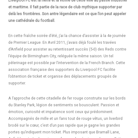
Liverpool FC est la fierté et la vitrine de cette ville au passé industriel
et maritime. Il fait partie de la race de club mythique supporter par
delà les frontières. Son antre légendaire est ce que l’on peut appeler
une cathédrale du football.
En cette fraîche soirée d’été, j’ai la chance d’assister à la 4e journée
de Premier League. En Avril 2011, j’avais déjà foulé les travées
d’Anfield pour assister au retentissant succès (5-0) des Reds contre
l’équipe de Birmingham City, reléguée la même saison. Un tel
pèlerinage est possible par l’intervention de la French Branch. Cette
association française des supporters du Liverpool FC facilite
l’obtention de ticket et organise des déplacements groupés de
supporter.
A l’approche de cette citadelle de fer rouge construite sur les bords
du Stanley Park, légion de sentiments se bousculent. Passion et
émotion, curiosité et impatience sont ceux qui prédominent.
Accompagnés de mille et un fans tout de rouge vêtus, un liverbird
brodé sur le cœur, c’est d’un pas rapide que je gagne les grandes
portes qu’indiquent mon ticket. Plus imposant que Bramall Lane,