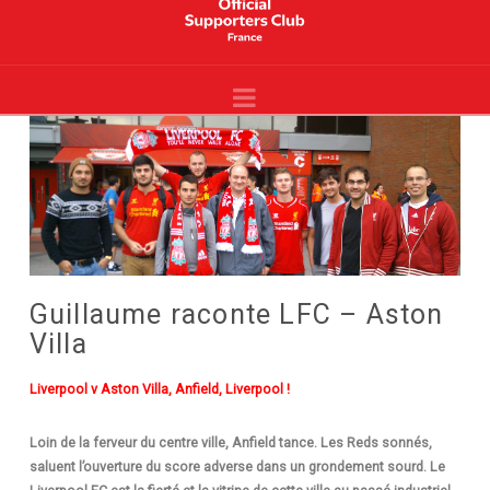
Liverpool
France
Navigation
-
Site
Officiel
-
YNWA
Guillaume raconte LFC – Aston
Villa
Liverpool v Aston Villa, Anfield, Liverpool !
Loin de la ferveur du centre ville, Anfield tance. Les Reds sonnés,
saluent l’ouverture du score adverse dans un grondement sourd. Le