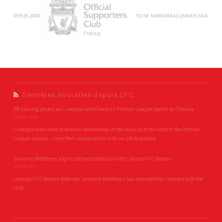
Dernières nouvelles depuis LFC…
38 training photos as Liverpool work towards Premier League opener at Chelsea
9 AOÛT 2023
Liverpool were hard at work on Wednesday in the build-up to the start of the Premier
League season – view their preparations with our photo gallery.
Jasmine Matthews signs contract extension with Liverpool FC Women
9 AOÛT 2023
Liverpool FC Women defender Jasmine Matthews has extended her contract with the
club.